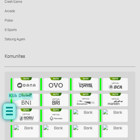
Crash Game
Arcade
Poker
E-Sports
Sabung Ayam
Komunitas
Klik Disini!