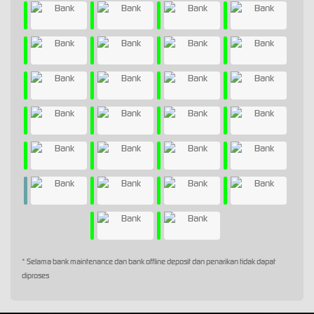
* Selama bank maintenance dan bank offline deposit dan penarikan tidak dapat
diproses