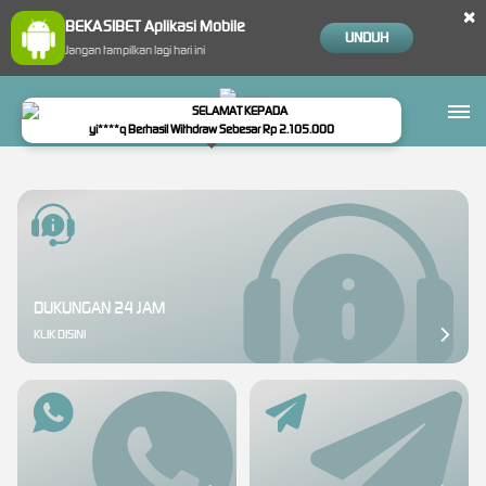
×
BEKASIBET Aplikasi Mobile
UNDUH
Jangan tampilkan lagi hari ini
SELAMAT KEPADA
yi****q Berhasil Withdraw Sebesar Rp 2.105.000
DUKUNGAN 24 JAM
KLIK DISINI