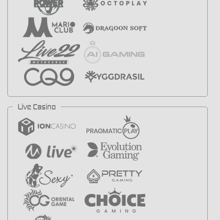
Live Casino