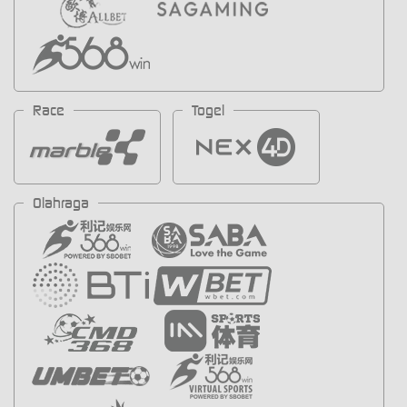
Race
Togel
Olahraga