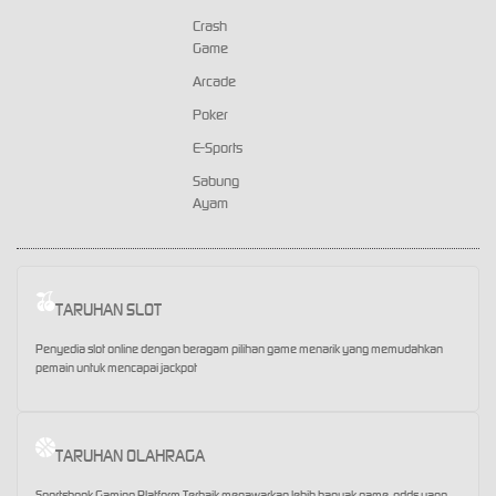
Crash
Game
Arcade
Poker
E-Sports
Sabung
Ayam
TARUHAN SLOT
Penyedia slot online dengan beragam pilihan game menarik yang memudahkan
pemain untuk mencapai jackpot
TARUHAN OLAHRAGA
Sportsbook Gaming Platform Terbaik menawarkan lebih banyak game, odds yang