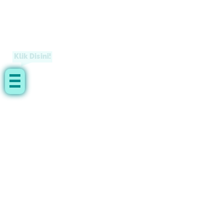
Klik Disini!